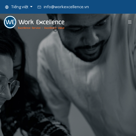
Tiếng việt
info@workexcellence.vn